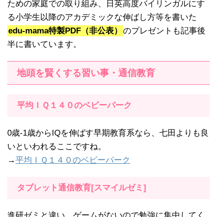
ための家庭での取り組み、日英高度バイリンガルにす
る小学生以降のアカデミックな伸ばし方等を書いた
edu-mama特製PDF（非公表）
のプレゼントも記事後
半に書いています。
地頭を賢くする習い事・通信教育
平均ＩＱ１４０のベビーパーク
0歳-1歳からIQを伸ばす早期教育系なら、七田よりも良
いといわれるここですね。
→
平均ＩＱ１４０のベビーパーク
タブレット通信教育[スマイルゼミ]
進研ゼミと違い、ゲームがないので勉強に集中してく