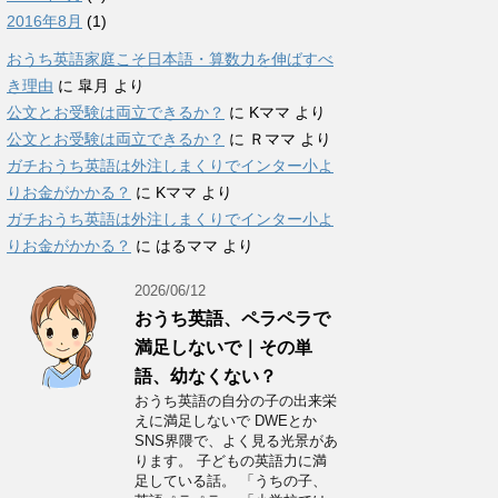
2016年8月
(1)
おうち英語家庭こそ日本語・算数力を伸ばすべ
き理由
に
皐月
より
公文とお受験は両立できるか？
に
Kママ
より
公文とお受験は両立できるか？
に
Ｒママ
より
ガチおうち英語は外注しまくりでインター小よ
りお金がかかる？
に
Kママ
より
ガチおうち英語は外注しまくりでインター小よ
りお金がかかる？
に
はるママ
より
2026/06/12
おうち英語、ペラペラで
満足しないで｜その単
語、幼なくない？
おうち英語の自分の子の出来栄
えに満足しないで DWEとか
SNS界隈で、よく見る光景があ
ります。 子どもの英語力に満
足している話。 「うちの子、