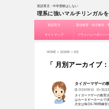
英語育児・中学受験はしない
理系に強いマルチリンガル
英語育児
通信教育・幼児教室・
サイトマップ
プライバシーポリシー
HOME
>
2018年
>
8月
「 月別アーカイブ：2
タイガーマザーの
2018/08/16
-
英語
タイガーマザーの教育法
はカーネギーホールで
次女は毎日6-7時間練習し