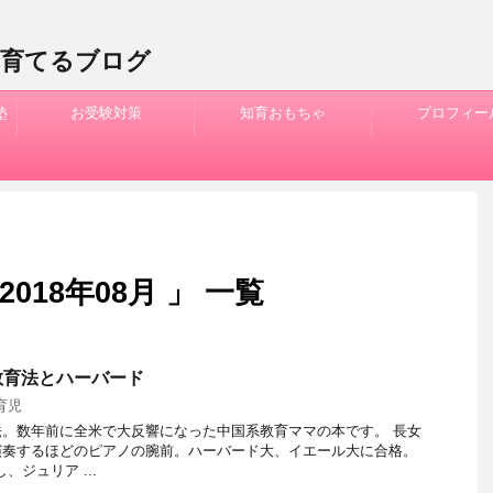
を育てるブログ
塾
お受験対策
知育おもちゃ
プロフィー
018年08月 」 一覧
教育法とハーバード
育児
。数年前に全米で大反響になった中国系教育ママの本です。 長女
演奏するほどのピアノの腕前。ハーバード大、イエール大に合格。
、ジュリア ...