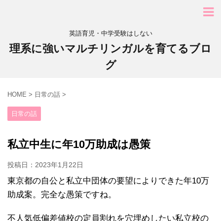
英語育児・中学受験はしない
理系に強いマルチリンガルを育てるブロ
グ
HOME
>
日常の話
>
日常の話
私立中生に年10万助成は愚策
投稿日：
2023年1月22日
東京都の自公と私立中団体の要望によりできた年10万
助成案。完全な愚策ですね。
不人気低偏差値校の定員割れを穴埋めしたい私立校の