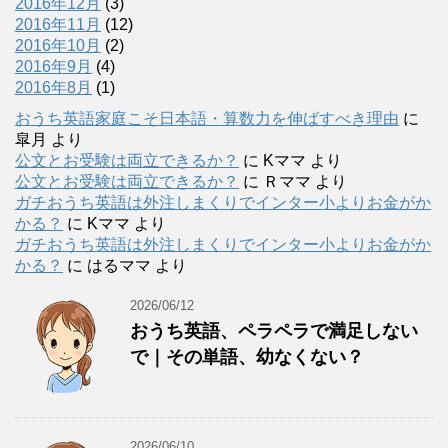
2016年12月
(3)
2016年11月
(12)
2016年10月
(2)
2016年9月
(4)
2016年8月
(1)
おうち英語家庭こそ日本語・算数力を伸ばすべき理由
に
皐月
より
公文とお受験は両立できるか？
に
Kママ
より
公文とお受験は両立できるか？
に
Ｒママ
より
ガチおうち英語は外注しまくりでインター小よりお金がか
かる？
に
Kママ
より
ガチおうち英語は外注しまくりでインター小よりお金がか
かる？
に
はるママ
より
2026/06/12
おうち英語、ペラペラで満足しない
で｜その単語、幼なくない？
2026/06/10