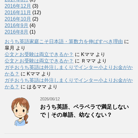
2016年12月
(3)
2016年11月
(12)
2016年10月
(2)
2016年9月
(4)
2016年8月
(1)
おうち英語家庭こそ日本語・算数力を伸ばすべき理由
に
皐月
より
公文とお受験は両立できるか？
に
Kママ
より
公文とお受験は両立できるか？
に
Ｒママ
より
ガチおうち英語は外注しまくりでインター小よりお金がか
かる？
に
Kママ
より
ガチおうち英語は外注しまくりでインター小よりお金がか
かる？
に
はるママ
より
2026/06/12
おうち英語、ペラペラで満足しない
で｜その単語、幼なくない？