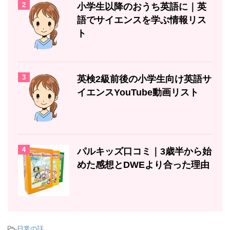
2
小学生以降のおうち英語に｜英
語でサイエンスを学ぶ情報リス
ト
3
英検2級前後の小学生向け英語サ
イエンスYouTube動画リスト
4
パルキッズ口コミ｜3歳半から始
めた感想とDWEより合った理由
-
日常の話