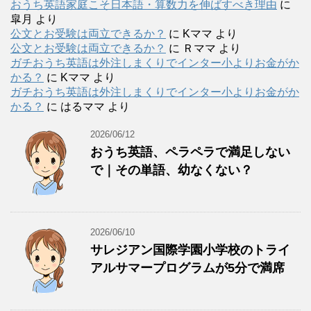
おうち英語家庭こそ日本語・算数力を伸ばすべき理由
に
皐月
より
公文とお受験は両立できるか？
に
Kママ
より
公文とお受験は両立できるか？
に
Ｒママ
より
ガチおうち英語は外注しまくりでインター小よりお金がか
かる？
に
Kママ
より
ガチおうち英語は外注しまくりでインター小よりお金がか
かる？
に
はるママ
より
2026/06/12
おうち英語、ペラペラで満足しない
で｜その単語、幼なくない？
2026/06/10
サレジアン国際学園小学校のトライ
アルサマープログラムが5分で満席