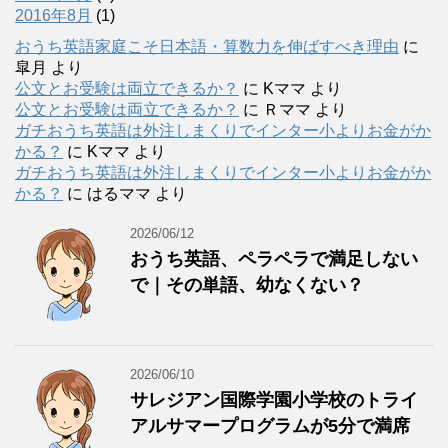
2016年8月
(1)
おうち英語家庭こそ日本語・算数力を伸ばすべき理由
に
皐月
より
公文とお受験は両立できるか？
に
Kママ
より
公文とお受験は両立できるか？
に
Ｒママ
より
ガチおうち英語は外注しまくりでインター小よりお金がか
かる？
に
Kママ
より
ガチおうち英語は外注しまくりでインター小よりお金がか
かる？
に
はるママ
より
2026/06/12
おうち英語、ペラペラで満足しない
で｜その単語、幼なくない？
2026/06/10
サレジアン国際学園小学校のトライ
アルサマープログラムが5分で満席