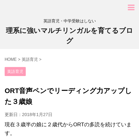
英語育児・中学受験はしない
理系に強いマルチリンガルを育てるブロ
グ
HOME
>
英語育児
>
英語育児
ORT音声ペンでリーディング力アップし
た３歳娘
更新日：
2018年1月27日
現在３歳半の娘に２歳代からORTの多読を続けていま
す。